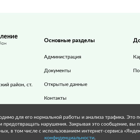
еление
Основные разделы
До
йон
Администрация
Ка
Документы
По
Открытые данные
кий район, ст.
Контакты
Галерея
одимо для его нормальной работы и анализа трафика. Это п
 и предотвращать нарушения. Закрывая это сообщение, вы 
ых, в том числе с использованием интернет-сервиса «Яндек
конфиденциальности
.