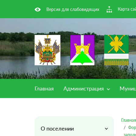
Карта са
Версия для слабовидящих
Главная
Администрация
Муниц
Главная
Фор
О поселении
запол