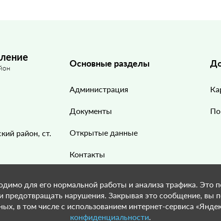
еление
Основные разделы
До
йон
Администрация
Ка
Документы
По
Открытые данные
кий район, ст.
Контакты
Галерея
одимо для его нормальной работы и анализа трафика. Это п
 и предотвращать нарушения. Закрывая это сообщение, вы 
ых, в том числе с использованием интернет-сервиса «Яндек
конфиденциальности
.